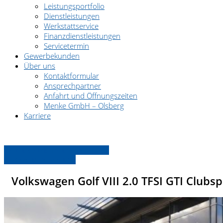
Leistungsportfolio
Dienstleistungen
Werkstattservice
Finanzdienstleistungen
Servicetermin
Gewerbekunden
Über uns
Kontaktformular
Ansprechpartner
Anfahrt und Öffnungszeiten
Menke GmbH – Olsberg
Karriere
Pannenhilfe: 0180/2222 222
» Zurück zu den Suchergebnissen
» Fahrzeug Detailsuche
Volkswagen Golf VIII 2.0 TFSI GTI Club