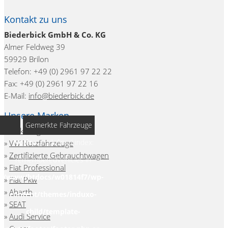
Kontakt zu uns
Biederbick GmbH & Co. KG
Almer Feldweg 39
59929 Brilon
Telefon: +49 (0) 2961 97 22 22
Fax: +49 (0) 2961 97 22 16
E-Mail:
info@biederbick.de
Unsere Marken
Gemerkte Fahrzeuge
»
Volkswagen
Notice
: Undefined index:
»
VW Nutzfahrzeuge
»
Zertifizierte Gebrauchtwagen
rememberedVehicles in
»
Fiat Professional
/www/htdocs/w01814f7/wp-
»
Fiat Pkw
»
Abarth
content/themes/induxo-
»
SEAT
child/template-
»
Audi Service